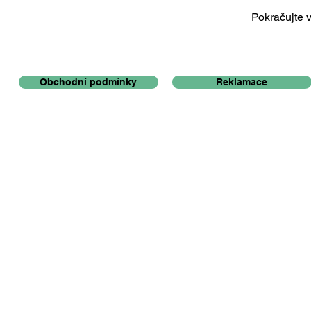
Pokračujte v
Obchodní podmínky
Reklamace
©
s.r.o. Všechna práva vyhrazena.
2025
Hranatá řešení