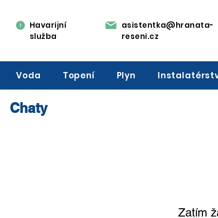
Havarijní
asistentka@hranata-
služba
reseni.cz
Voda
Topení
Plyn
Instalatérst
Chaty
Zatím ž