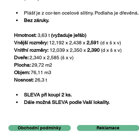
Plášť je z cor-ten ocelové slitiny. Podlaha je dřevěná.
Bez záruky.
Hmotnost:
 3,63 t 
(vyžaduje jeřáb)
Vnější rozměry: 
12,192 x 2,438 x
 2,591 
(d x š x v)
Vnitřní rozměry:
 12,039 x 2,350 x
 2,390 
(d x š x v)
Dveře: 
2,340 x 2,585 (š x v)
Plocha: 
29,72 m2
Objem: 
76,11 m3
Nosnost:
 26,3 t
SLEVA při koupi 2 ks. 
Dále možná SLEVA podle Vaší lokality.
Obchodní podmínky
Reklamace