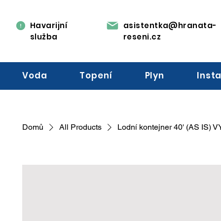
Havarijní
asistentka@hranata-
služba
reseni.cz
Voda
Topení
Plyn
Insta
Domů
All Products
Lodní kontejner 40' (AS IS